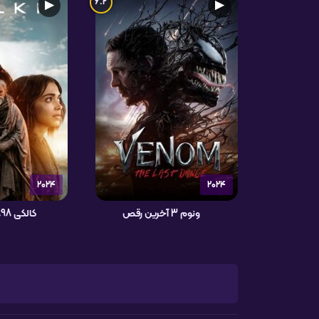
6.2
▶
▶
2024
2024
ونوم 3 آخرین رقص
کالکی 2898 بعد از میلاد