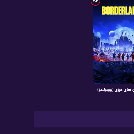
4.4
های مرزی (بوردرلندز)