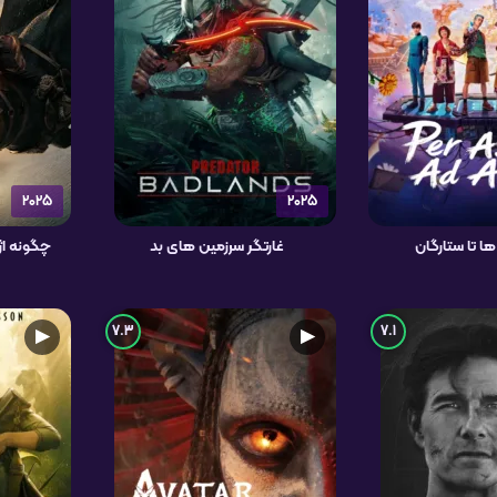
2025
2025
ا تا ستارگان
غارتگر سرزمین های بد
چگونه اژ
7.3
7.1
▶
▶