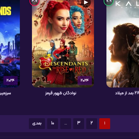
4.7
7.9
▶
2024
2024
نوادگان ظهور قرمز
سرزمین 
1
2
3
…
10
بعدی