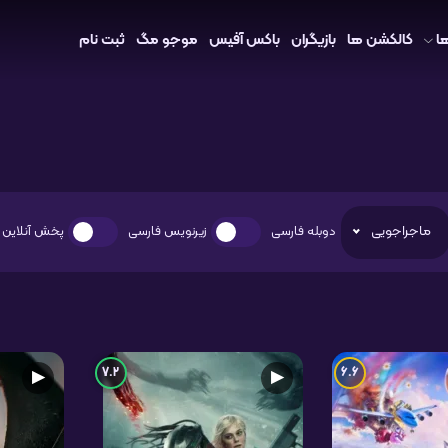
ا
کالکشن ها
بازیگران
باکس آفیس
موجو مگ
ثبت نام
ماجراجویی
دوبله فارسی
زیرنویس فارسی
پخش آنلاین
7.2
6.6
▶
▶