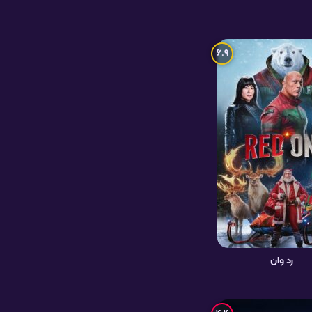
6.9
رد وان