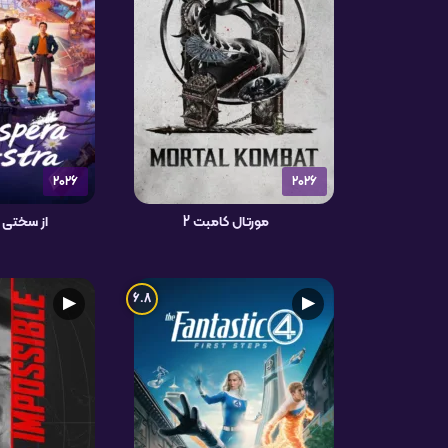
2026
2026
مورتال کامبت 2
از سختی ه
6.8
▶
▶