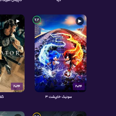
دره
کاپیتان آمریکا 
7.2
▶
▶
2024
2024
سونیک خارپشت ۳
گلاد