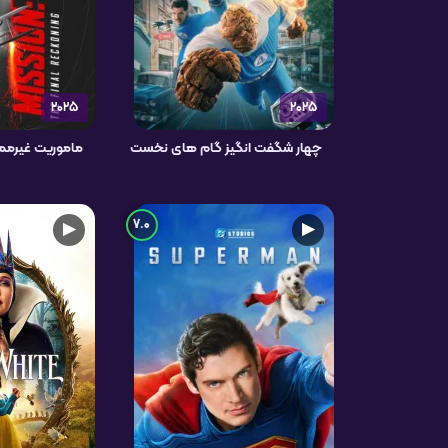
2025
2025
چهار شگفت انگیز گام های نخست
ماموریت غیرممکن 8 روزشمار
7.0
▶
▶