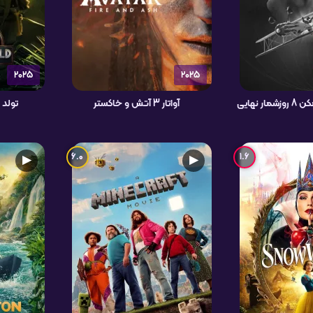
2025
2025
 نهایی
آواتار 3 آتش و خاکستر
تولد 
6.0
1.6
▶
▶