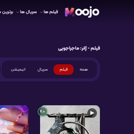
فیلم ها
سریال ها
برترین ه
فیلم - ژانر: ماجراجویی
همه
فیلم
سریال
انیمیشن
7.0
▶