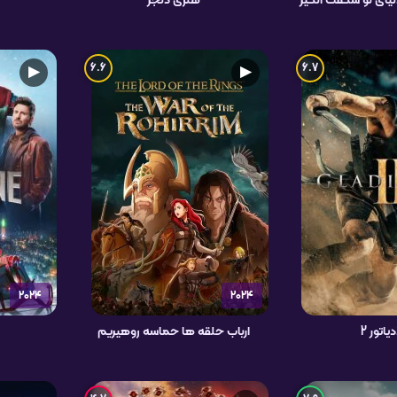
دنیای نو شگفت انگیز
هنری دنجر
6.6
6.7
▶
▶
2024
2024
یاتور 2
ارباب حلقه ها حماسه روهیریم