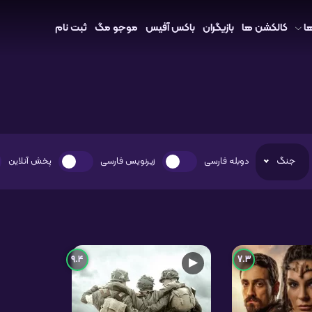
ا
کالکشن ها
بازیگران
باکس آفیس
موجو مگ
ثبت نام
جنگ
دوبله فارسی
زیرنویس فارسی
پخش آنلاین
9.4
7.3
▶