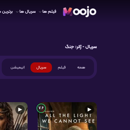
فیلم ها
سریال ها
برترین ه
سریال - ژانر: جنگ
همه
فیلم
سریال
انیمیشن
7.6
▶
▶