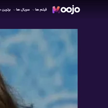
فیلم ها
سریال ها
برترین ه