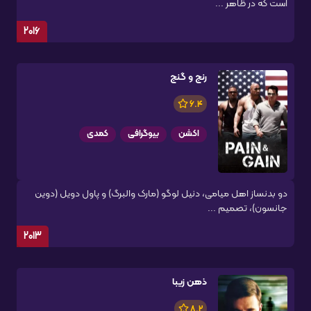
است که در ظاهر ...
2016
رنج و گنج
6.4
اکشن
بیوگرافی
کمدی
دو بدنساز اهل میامی، دنیل لوگو (مارک والبرگ) و پاول دویل (دوین
جانسون)، تصمیم ...
2013
ذهن زیبا
8.2