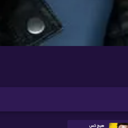
هیچ کس