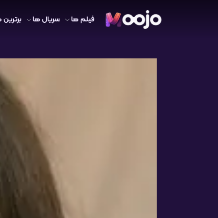
فیلم ها
سریال ها
برترین ه