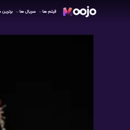
فیلم ها
سریال ها
برترین ه