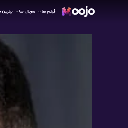
فیلم ها
سریال ها
برترین ه