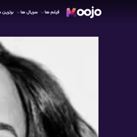
فیلم ها
سریال ها
برترین ه