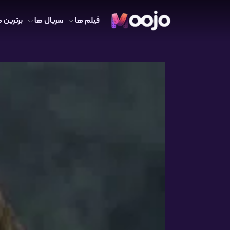
فیلم ها
سریال ها
برترین ه