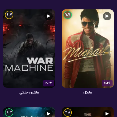
6.3
7.7
▶
▶
2026
2026
مایکل
ماشین جنگی
8.3
6.8
▶
▶