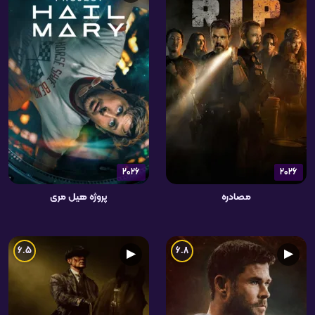
2026
2026
مصادره
پروژه هیل مری
6.5
6.8
▶
▶