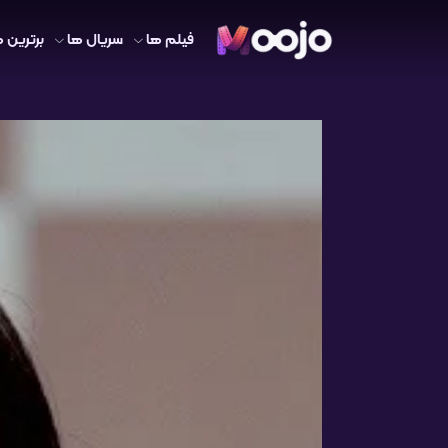
فیلم ها
سریال ها
برترین ه