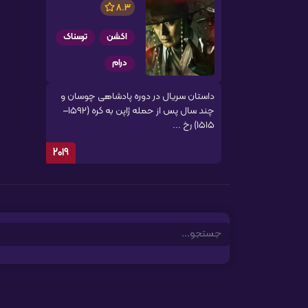
8.3
اکشن
ترسناک
درام
داستان سریال در دوره پادشاهی چوسان و
چند سال پس از حمله ژاپن به کره (۱۵۹۲–
۱۵۱۵) رخ ...
2019
Search