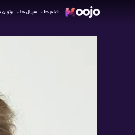
فیلم ها
سریال ها
برترین ه