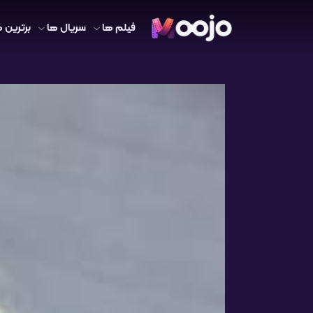
فیلم ها
سریال ها
برترین ه