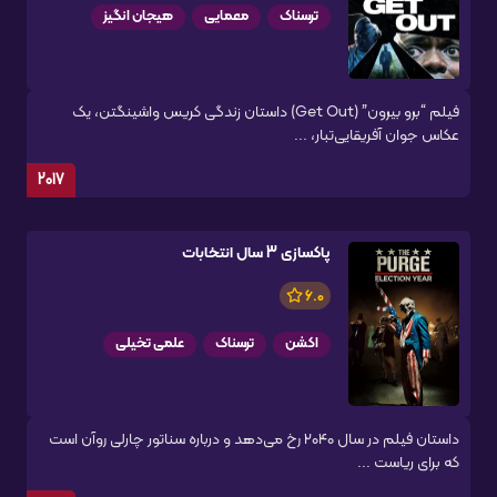
ترسناک
معمایی
هیجان انگیز
فیلم “برو بیرون” (Get Out) داستان زندگی کریس واشینگتن، یک
عکاس جوان آفریقایی‌تبار، ...
2017
پاکسازی 3 سال انتخابات
6.0
اکشن
ترسناک
علمی تخیلی
داستان فیلم در سال ۲۰۴۰ رخ می‌دهد و درباره سناتور چارلی روآن است
که برای ریاست ...