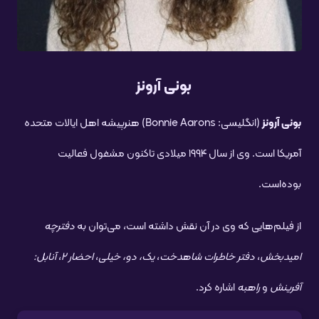
بونی آرونز
بونی آرونز
(انگلیسی:
Bonnie Aarons
) هنرپیشه اهل ایالات متحده
آمریکا است. وی از سال ۱۹۹۴ میلادی تاکنون مشغول فعالیت
بوده‌است.
از فیلم‌هایی که وی در آن نقش داشته است، می‌توان به
دفترچه
امیدبخش
،
دفتر خاطرات شاهدخت
،
یک، دو، خیلی
،
احضار ۲
،
آنابل:
آفرینش
و
راهبه
اشاره کرد.