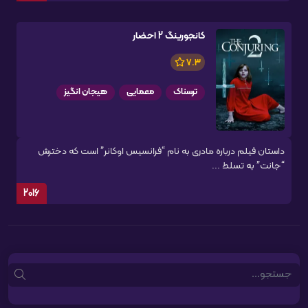
کانجورینگ 2 احضار
7.3
ترسناک
معمایی
هیجان انگیز
داستان فیلم درباره مادری به نام “فرانسیس اوکانر” است که دخترش
“جانت” به تسلط ...
2016
Search