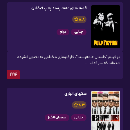
قصه های عامه پسند پالپ فیکشن
8.8
جنایی
درام
در فیلم "داستان عامه‌پسند"، کاراکترهای مختلفی به تصویر کشیده
شده‌اند که هر کدام ...
1994
سگهای انباری
8.3
جنایی
هیجان انگیز