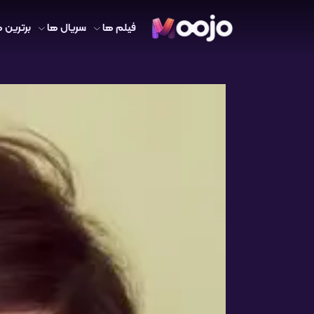
فیلم ها
سریال ها
برترین ه