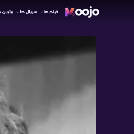
فیلم ها
سریال ها
برترین ه