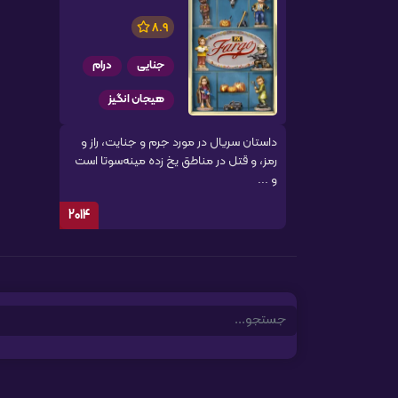
8.9
جنایی
درام
هیجان انگیز
داستان سریال در مورد جرم و جنایت، راز و
رمز، و قتل در مناطق یخ زده مینه‌سوتا است
و ...
2014
Search