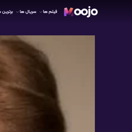
فیلم ها
سریال ها
برترین ه