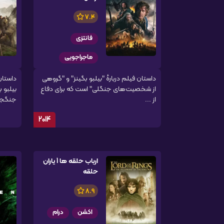
7.4
فانتزی
ماجراجویی
داستان فیلم دربارهٔ "بیلبو بگینز" و "گروهی
داستان
از شخصیت‌های جنگلی" است که برای دفاع
از ...
جنگجو 
2014
ارباب حلقه ها 1 یاران
حلقه
8.9
اکشن
درام