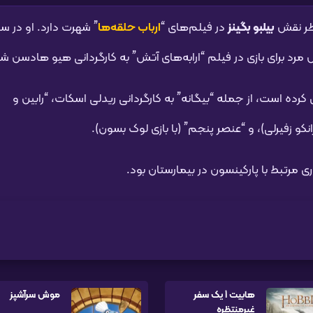
اطر نقش
بیلبو بگینز
در فیلم‌های “
ارباب حلقه‌ها
” شهرت دارد. او در س
رده است، از جمله “بیگانه” به کارگردانی ریدلی اسکات، “رابین و
رانکو زفیرلی)، و “عنصر پنجم” (با بازی لوک بسون).
ی مرتبط با پارکینسون در بیمارستان بود.
هابیت 1 یک سفر
موش سرآشپز
غیرمنتظره