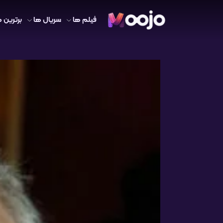
فیلم ها
سریال ها
برترین ه