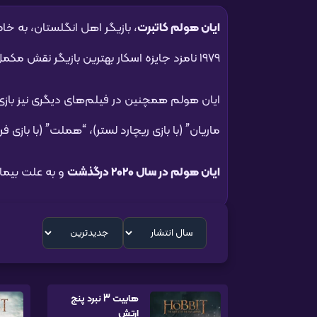
ایان هولم کاتبرت
، بازیگر اهل انگلستان، به خ
۱۹۷۹ نامزد جایزه اسکار بهترین بازیگر نقش مکمل مرد برای بازی در فیلم “ارابه‌های آتش” به کارگردانی هیو هادسن شد.
ایان هولم همچنین در فیلم‌های دیگری نیز بازی ک
ماریان” (با بازی ریچارد لستر)، “هملت” (با بازی ف
ایان هولم در سال ۲۰۲۰ درگذشت
و به علت بیمار
هابیت 3 نبرد پنج
ارتش