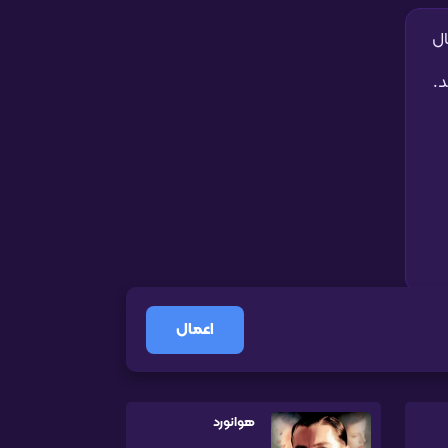
ال
اعمال
هوانورد