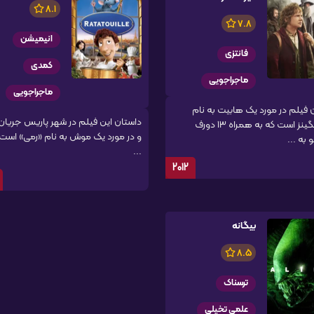
8.1
7.8
انیمیشن
فانتزی
کمدی
ماجراجویی
ماجراجویی
 فیلم در مورد یک هابیت به نام
داستان این فیلم در شهر پاریس جریان 
بیلبو بگینز است که به همراه ۱۳ دورف
و در مورد یک موش به نام «رمی» است
به ...
...
2012
بیگانه
8.5
ترسناک
علمی تخیلی