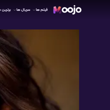
فیلم ها
سریال ها
برترین ه