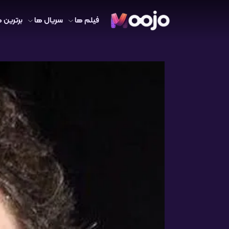
فیلم ها
سریال ها
برترین ه