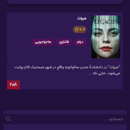
میراث
7.2
درام
فانتزی
ماجراجویی
"میراث" در دانشکدهٔ مدرن سالواتوره واقع در شهر میستیک فالز روایت
می‌شود، جایی که ...
2018
Search