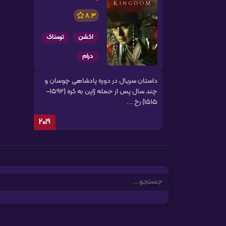
8.3
اکشن
ترسناک
درام
داستان سریال در دوره پادشاهی چوسان و
چند سال پس از حمله ژاپن به کره (۱۵۹۲–
۱۵۱۵) رخ ...
2019
Search