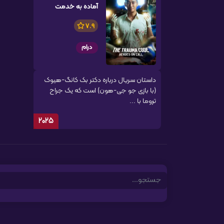
آماده به خدمت
7.9
درام
داستان سریال درباره دکتر بک کانگ-هیوک
(با بازی جو جی-هون) است که یک جراح
تروما با ...
2025
Search