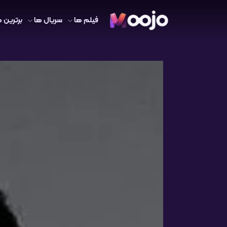
فیلم ها
سریال ها
برترین ه