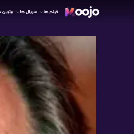
فیلم ها
سریال ها
برترین ه