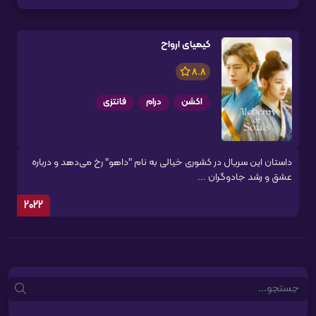
کیمیای ارواح
8.8
اکشن
درام
فانتزی
داستان این سریال در کشوری خیالی به نام "داهو" رخ می‌دهد و درباره
عشق و رشد جادوگران ...
2022
Search