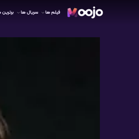
فیلم ها
سریال ها
برترین ه