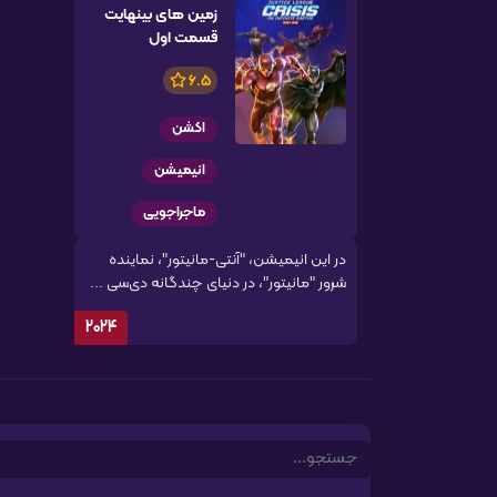
زمین های بینهایت
قسمت اول
6.5
اکشن
انیمیشن
ماجراجویی
در این انیمیشن، "آنتی-مانیتور"، نماینده
شرور "مانیتور"، در دنیای چندگانه دی‌سی ...
2024
Search