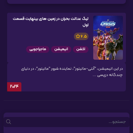
لیگ عدالت بحران در زمین های بینهایت قسمت
اول
6.5
اکشن
انیمیشن
ماجراجویی
در این انیمیشن، "آنتی-مانیتور"، نماینده شرور "مانیتور"، در دنیای
چندگانه دی‌سی ...
2024
Search