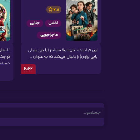
6.8
اکشن
جنایی
ماجراجویی
این فیلم داستان انولا هولمز (با بازی میلی
داستان
بابی براون) را دنبال می‌کند که به عنوان ...
کوچک‌ت
جستجوی
2022
Search