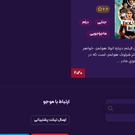
6.6
جنایی
درام
ماجراجویی
 فیلم درباره انولا هولمز، خواهر
ر شرلوک هولمز، است که در
 مادر ...
2020
ارتباط با موجو
ارسال تیکت پشتیبانی