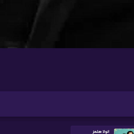
انولا هلمز