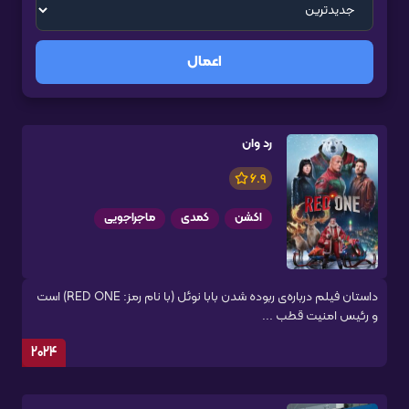
اعمال
رد وان
6.9
اکشن
کمدی
ماجراجویی
داستان فیلم درباره‌ی ربوده شدن بابا نوئل (با نام رمز: RED ONE) است
و رئیس امنیت قطب ...
2024