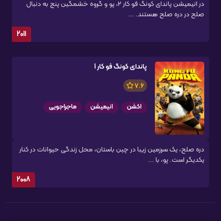
در انیمیشن پاندای کونگ فو کار 2، پو و گروه خشمگین پنج به دنبال
صلح در دره صلح هستند. ...
2011
پاندای کونگ فو کار 1
7.6
اکشن
انیمیشن
ماجراجویی
دره صلح، یک سرزمین زیبا در چین باستان، محل زندگی حیوانات در کنار
یکدیگر است. پو، با ...
2008