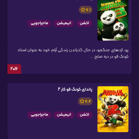
7.1
اکشن
انیمیشن
ماجراجویی
پو، اژدهای جنگجو، در حال گذراندن زندگی آرام خود به عنوان استاد
کونگ فو در دره صلح ...
2016
پاندای کونگ فو کار 2
7.2
اکشن
انیمیشن
ماجراجویی