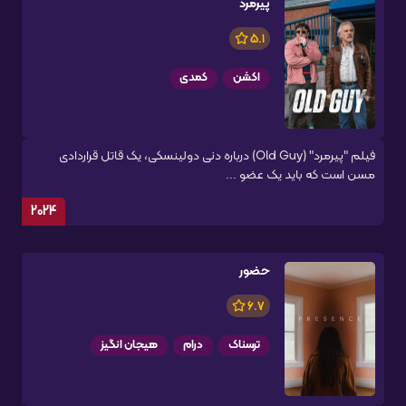
پیرمرد
5.1
اکشن
کمدی
فیلم "پیرمرد" (Old Guy) درباره دنی دولینسکی، یک قاتل قراردادی
مسن است که باید یک عضو ...
2024
حضور
6.7
ترسناک
درام
هیجان انگیز