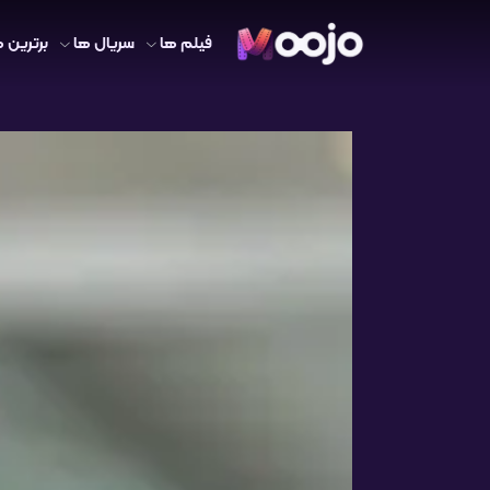
فیلم ها
سریال ها
برترین ه