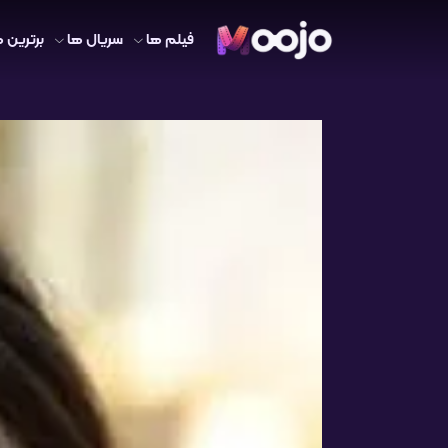
فیلم ها
سریال ها
برترین ه