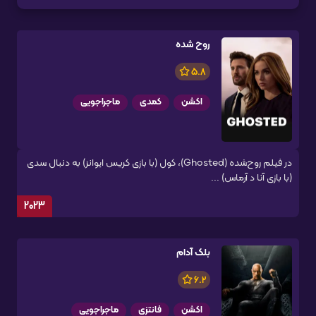
روح شده
5.8
اکشن
کمدی
ماجراجویی
در فیلم روح‌شده (Ghosted)، کول (با بازی کریس ایوانز) به دنبال سدی
(با بازی آنا د آرماس) ...
2023
بلک آدام
6.2
اکشن
فانتزی
ماجراجویی