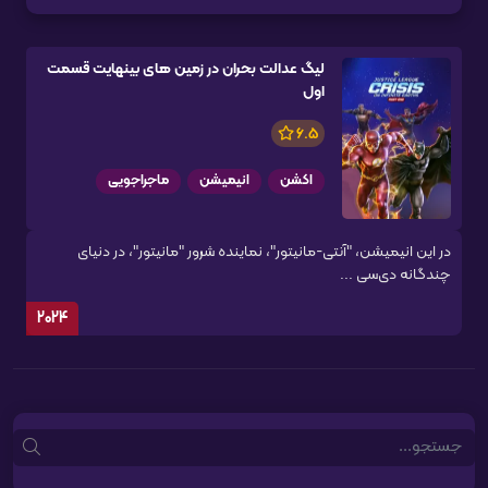
لیگ عدالت بحران در زمین های بینهایت قسمت
اول
6.5
اکشن
انیمیشن
ماجراجویی
در این انیمیشن، "آنتی-مانیتور"، نماینده شرور "مانیتور"، در دنیای
چندگانه دی‌سی ...
2024
Search