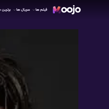
فیلم ها
سریال ها
برترین ه