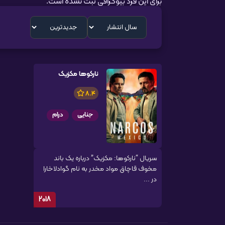
برای این فرد بیوگرافی ثبت نشده است.
نارکوها مکزیک
8.4
جنایی
درام
سریال “نارکوها: مکزیک” درباره یک باند
مخوف قاچاق مواد مخدر به نام گوادلاخارا
در ...
2018