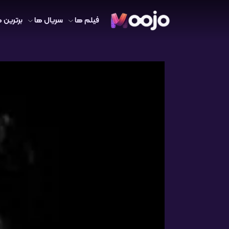
فیلم ها
سریال ها
برترین ه