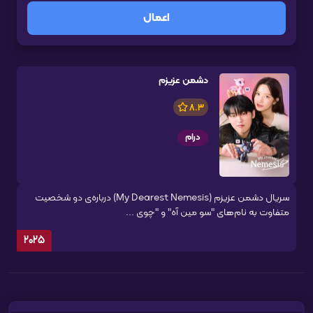
اعمال
دشمن عزیزم
8.3
درام
سریال دشمن عزیزم (My Dearest Nemesis) درباره‌ی دو شخصیت
متفاوت به نام‌های "سو مین آه" و "چوی ...
2025