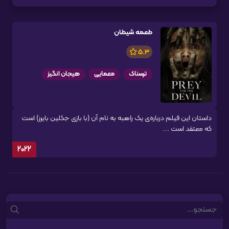
طعمه شیطان
5.3
ترسناک
معمایی
هیجان انگیز
داستان این فیلم درباره‌ی یک راهبه به نام آن (با بازی جکلین بایرز) است
که معتقد است ...
2022
Search