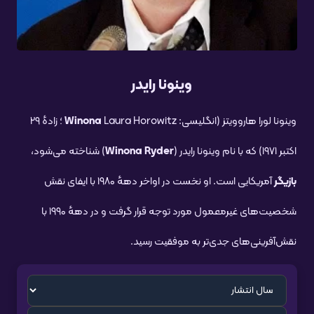
وینونا رایدر
وینونا لورا هاروویتز (انگلیسی:
Winona
Laura Horowitz ؛ زادهٔ ۲۹
اکتبر ۱۹۷۱) که با نام وینونا رایدر (
Winona Ryder
) شناخته می‌شود،
بازیگر
آمریکایی است. او نخست در اواخر دههٔ ۱۹۸۰ با ایفای نقش
شخصیت‌های غیرمعمول مورد توجه قرار گرفت و در دههٔ ۱۹۹۰ با
نقش‌آفرینی‌های جدی‌تر به موفقیت رسید.