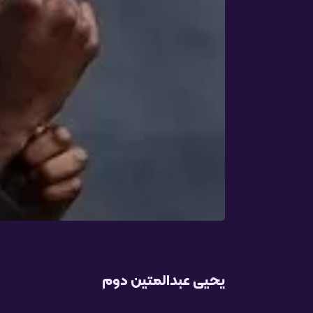
یحیی عبدالمتین دوم