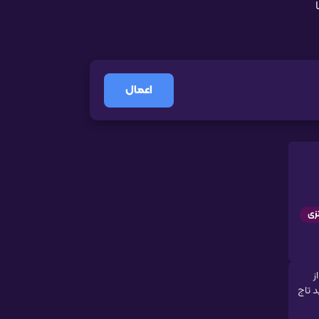
ا
اعمال
زی
ز
د تاج