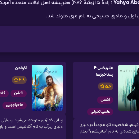
Yahya Ab
؛ زادهٔ ۱۵ ژوئیهٔ ۱۹۸۶) هنرپیشه اهل ایالات متحده آمریک
ن اول و مادری مسیحی به نام مری متولد شد.
ماتریکس 4
آکوامن
رستاخیزها
6.8
5.6
اکشن
فانت
اکشن
ماجراجویی
علمی تخیلی
زمانی که آرتور متوجه می‌شود او وارثی ا
 فیلم، شخصیت نئو مجدداً در دنیای
دنیای زیرآب به نام آتلانتیس است و بای
ازی شده‌ای به نام "ماتریکس" بیدار
...