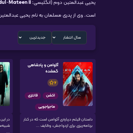
یحیی عبدالمتین دوم (انگلیسی:
Mateen II
-
dul
است. وی از پدری مسلمان به نام یحیی عبدالمتی
آکوامن و پادشاهی
گمشده
6
اکشن
فانتزی
ماجراجویی
داستان فیلم درباره‌ی آکوامن است که در کنار
در این
برنامه‌ریزی برای ازدواجش، وظایف ...
شبیه‌س
...