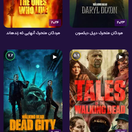
2024
2023
مردگان متحرک دریل دیکسون
مردگان متحرک آنهایی که زندهاند
7.2
5.9
▶
▶