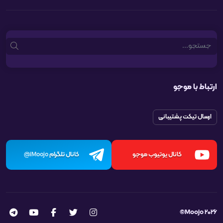
Search
ارتباط با موجو
ارسال تیکت پشتیبانی
کانال یوتیوب موجو
کانال تلگرام
iMoojo@
Moojo 2026©