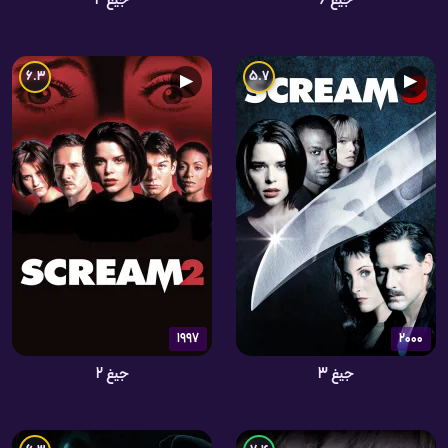
جیغ ۶
جیغ 4
6.3
5.7
▶
▶
1997
2000
جیغ 3
جیغ 2