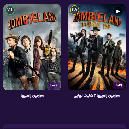
7.6
6.7
▶
2009
2019
سرزمین زامبیها 2 شلیک نهایی
سرزمین زامبیها