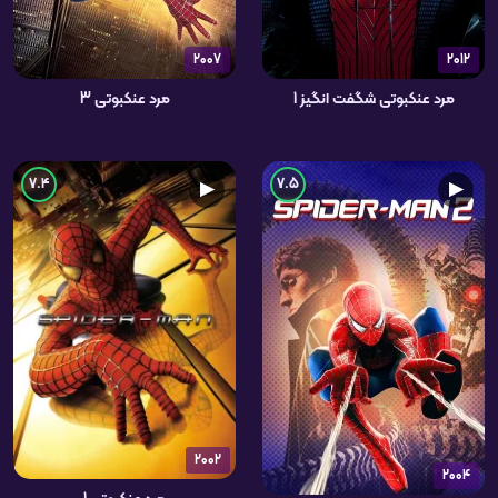
2007
2012
مرد عنکبوتی شگفت انگیز 1
مرد عنکبوتی 3
7.4
7.5
▶
▶
2002
2004