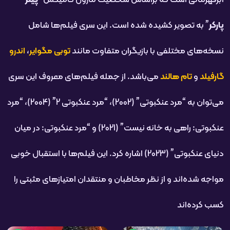
ابرقهرمانی است که براساس شخصیت مارول کامیکس “
پیتر
پارکر
” به تصویر کشیده شده است. این سری فیلم‌ها شامل
نسخه‌های مختلفی با بازیگران متفاوت مانند
توبی مگوایر
،
اندرو
گارفیلد
و
تام هالند
می‌باشد. از جمله فیلم‌های معروف این سری
می‌توان به “مرد عنکبوتی” (2002)، “مرد عنکبوتی 2” (2004)، “مرد
عنکبوتی: راهی به خانه نیست” (2021) و “مرد عنکبوتی: در میان
دنیای عنکبوتی” (2023) اشاره کرد. این فیلم‌ها با استقبال خوبی
مواجه شده‌اند و از نظر مخاطبان و منتقدان امتیازهای مثبتی را
کسب کرده‌اند