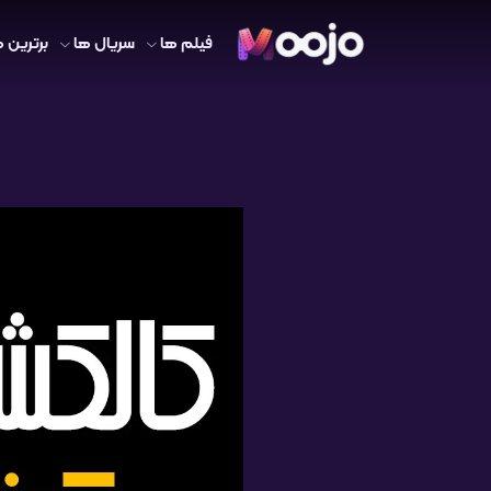
فیلم ها
سریال ها
برترین ه