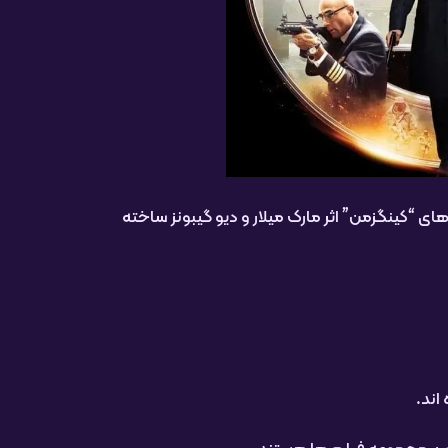
کینگزمن” اثر مارک میلار و دیو گیبونز ساخته
اند.