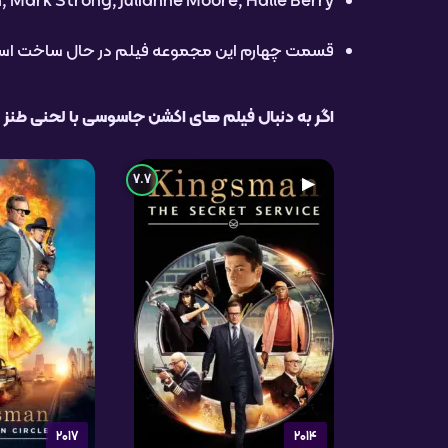
Colin Firth, Taron Egerton, Mark Strong, Julianne Moore, Halle Berry و  Fiennes
قسمت چهارم این مجموعه فیلم در حال ساخت است و انتظار می
اگر به دنبال فیلم های اکشن جاسوسی با لحنی طنز 
7.7
▶
2017
2014