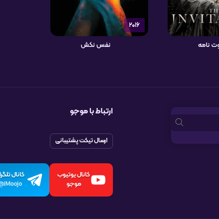
2016
ت نامه
نفس نکش
ارتباط با موجو
ارسال تیکت پشتیبانی
کانال یوتیوب
کانال تلگرا
موجو
iMoojo@