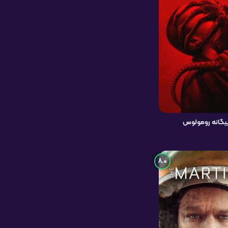
یگانه رومولوس
8.0