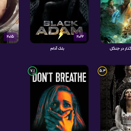
2015
2022
ار در جنگل
بلک آدام
7.1
5.3