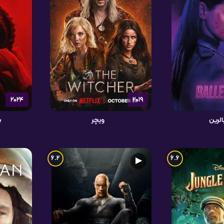
2024
2019
الرین
ویچر
ب
6.2
6.6
▶