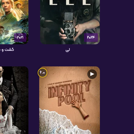
2021
2024
لی
گشت و گذ
6.0
▶