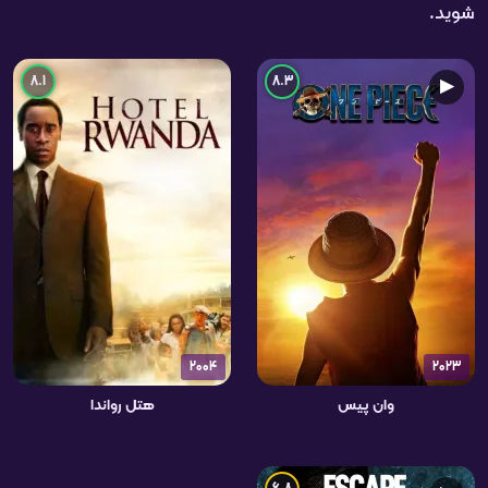
شوید.
8.1
8.3
▶
2004
2023
وان پیس
هتل رواندا