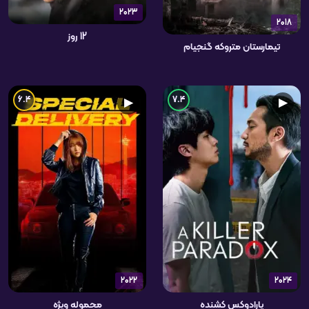
2023
2018
12 روز
تیمارستان متروکه گنجیام
6.4
7.4
▶
▶
2022
2024
پارادوکس کشنده
محموله ویژه