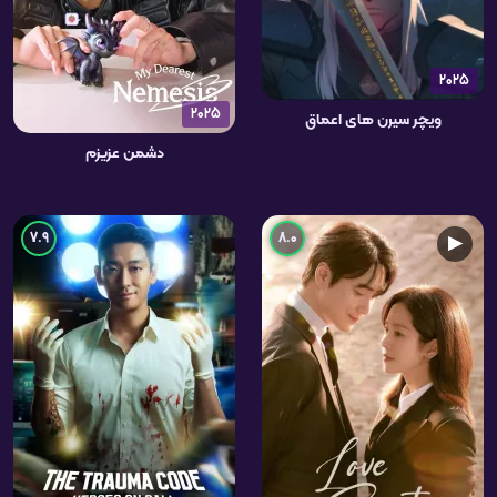
2025
2025
ویچر سیرن های اعماق
دشمن عزیزم
7.9
8.0
▶