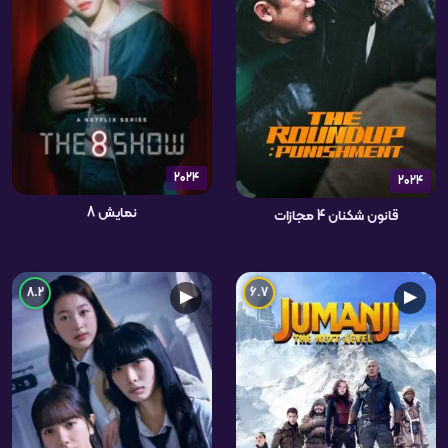
2024
2024
نمایش 8
قانون شکنان 4 مجازات
8.2
6.7
▶
▶