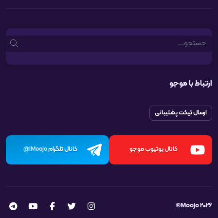
Search
ارتباط با موجو
ارسال تیکت پشتیبانی
کانال یوتیوب موجو
کانال تلگرام
iMoojo@
Moojo 2026©