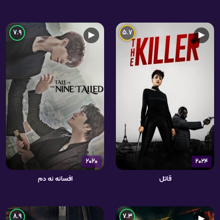
7.9
5.7
▶
▶
2020
2024
قاتل
افسانه نه دم
8.9
7.3
▶