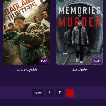
▶
2024
2003
خاطرات قتل
شکارچیان بدلند
1
2
3
بعدی