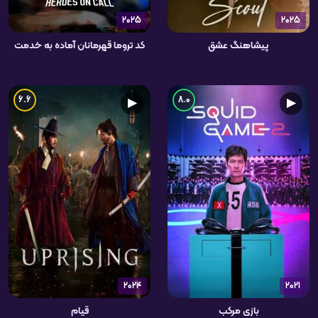
2025
2025
پیشاهنگ عشق
کد تروما قهرمانان آماده به خدمت
6.6
8.0
▶
▶
2024
2021
بازی مرکب
قیام