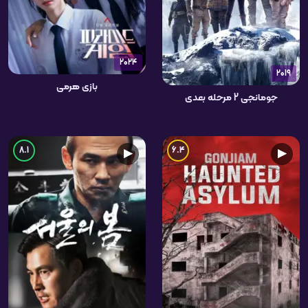
2024
2019
بازی هرمی
جومانجی 2 مرحله بعدی
8.1
6.4
▶
▶