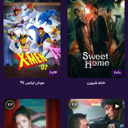
2024
2020
خانه شیرین
مردان ایکس 97
7.2
6.9
▶